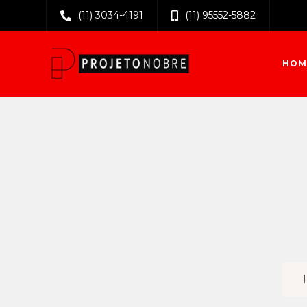
(11) 3034-4191
(11) 95552-5882
HOM