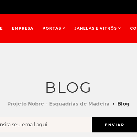
E
EMPRESA
PORTAS
JANELAS E VITRÔS
CO
BLOG
Projeto Nobre - Esquadrias de Madeira
Blog