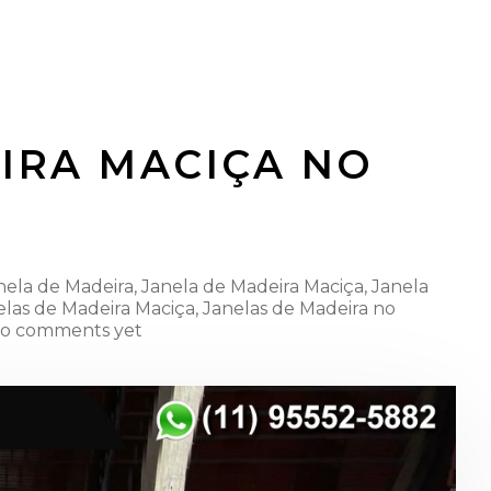
IRA MACIÇA NO
nela de Madeira
,
Janela de Madeira Maciça
,
Janela
elas de Madeira Maciça
,
Janelas de Madeira no
o comments yet