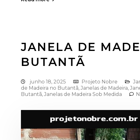
JANELA DE MADE
BUTANTÃ
junho 18, 2025
Projeto Nobre
Ja
de Madeira no Butantã
,
Janelas de Madeira
,
Jan
Butantã
,
Janelas de Madeira Sob Medida
N