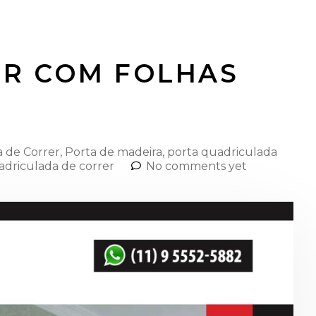
ER COM FOLHAS
a de Correr
,
Porta de madeira
,
porta quadriculada
adriculada de correr
No comments yet