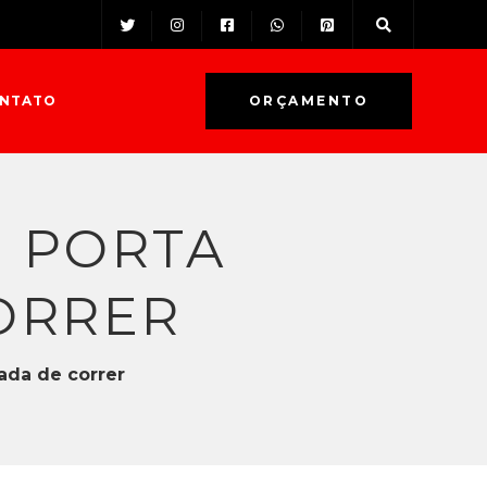
NTATO
ORÇAMENTO
: PORTA
ORRER
ada de correr