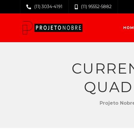
(11) 3034-4191
(11) 95552-5882
HOM
CURREN
QUAD
Projeto Nobr