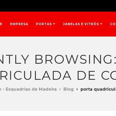
E
EMPRESA
PORTAS
JANELAS E VITRÔS
CO
TLY BROWSING
RICULADA DE C
e - Esquadrias de Madeira
Blog
porta quadricul