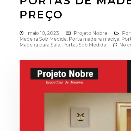
PORTAS DE MADE
PREÇO
maio 10, 2023
Projeto Nobre
Por
Madeira Sob Medida
,
Porta madeira maciça
,
Por
Madeira para Sala
,
Portas Sob Medida
No c