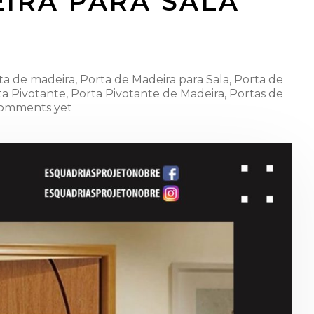
IRA PARA SALA
ta de madeira
,
Porta de Madeira para Sala
,
Porta de
ta Pivotante
,
Porta Pivotante de Madeira
,
Portas de
omments yet