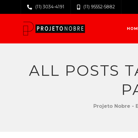
(11) 3034-4191
(11) 95552-5882
HOM
ALL POSTS 
P
Projeto Nobre - 