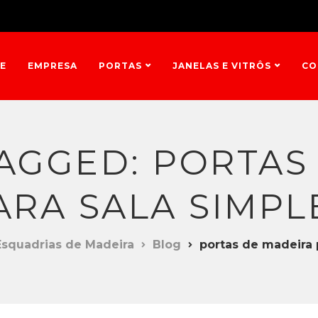
E
EMPRESA
PORTAS
JANELAS E VITRÔS
CO
TAGGED: PORTAS
ARA SALA SIMPL
Esquadrias de Madeira
Blog
portas de madeira 