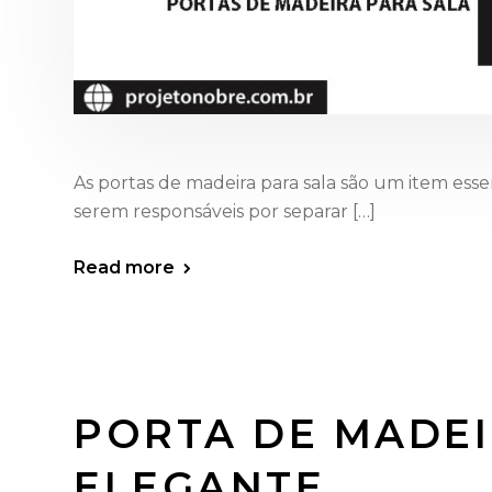
As portas de madeira para sala são um item esse
serem responsáveis por separar […]
Read more
PORTA DE MADEI
ELEGANTE