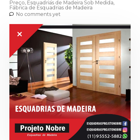
Preço
,
Esquadrias de Madeira Sob Medida
,
Fábrica de Esquadrias de Madeira
No comments yet