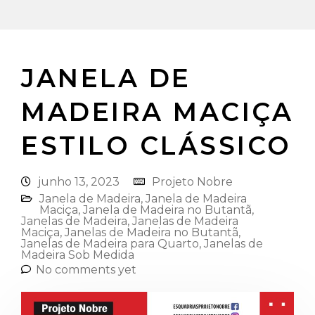
JANELA DE
MADEIRA MACIÇA
ESTILO CLÁSSICO
junho 13, 2023
Projeto Nobre
Janela de Madeira
,
Janela de Madeira
Maciça
,
Janela de Madeira no Butantã
,
Janelas de Madeira
,
Janelas de Madeira
Maciça
,
Janelas de Madeira no Butantã
,
Janelas de Madeira para Quarto
,
Janelas de
Madeira Sob Medida
No comments yet