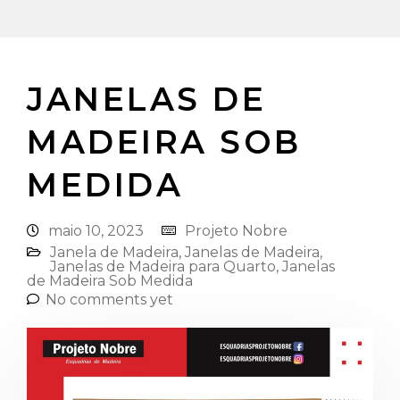
JANELAS DE
MADEIRA SOB
MEDIDA
maio 10, 2023
Projeto Nobre
Janela de Madeira
,
Janelas de Madeira
,
Janelas de Madeira para Quarto
,
Janelas
de Madeira Sob Medida
No comments yet