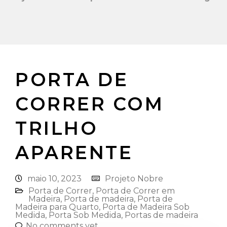
PORTA DE
CORRER COM
TRILHO
APARENTE
maio 10, 2023
Projeto Nobre
Porta de Correr
,
Porta de Correr em
Madeira
,
Porta de madeira
,
Porta de
Madeira para Quarto
,
Porta de Madeira Sob
Medida
,
Porta Sob Medida
,
Portas de madeira
No comments yet