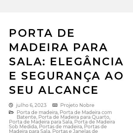
PORTA DE
MADEIRA PARA
SALA: ELEGÂNCIA
E SEGURANÇA AO
SEU ALCANCE
julho 6, 2023
Projeto Nobre
Porta de madeira
,
Porta de Madeira com
Batente
,
Porta de Madeira para Quarto
,
Porta de Madeira para Sala
,
Porta de Madeira
Sob Medida
,
Portas de madeira
,
Portas de
Madeira para Sala
,
Portas e Janelas de