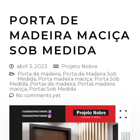
PORTA DE
MADEIRA MACIÇA
SOB MEDIDA
abril 3, 2023
Projeto Nobre
Porta de madeira
,
Porta de Madeira Sob
Medida
,
Porta madeira maciça
,
Porta Sob
Medida
,
Portas de madeira
,
Portas madeira
maciça
,
Portas Sob Medida
No comments yet