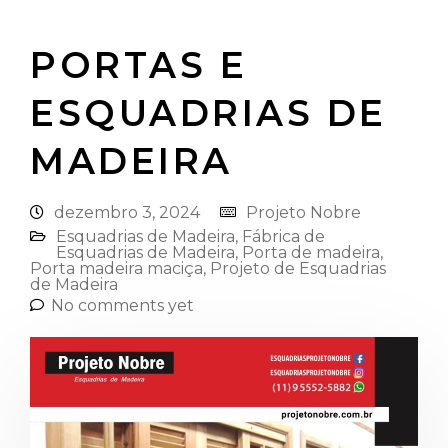
PORTAS E
ESQUADRIAS DE
MADEIRA
dezembro 3, 2024
Projeto Nobre
Esquadrias de Madeira⁠
,
Fábrica de
Esquadrias de Madeira
,
Porta de madeira
,
Porta madeira maciça
,
Projeto de Esquadrias
de Madeira
No comments yet