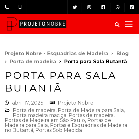
Projeto Nobre - Esquadrias de Madeira
Blog
Porta de madeira
Porta para Sala Butantã
PORTA PARA SALA
BUTANTÃ
abril 17, 2025
Projeto Nobre
Porta de madeira
,
Porta de Madeira para Sala
,
Porta madeira maciça
,
Portas de madeira
,
Portas de Madeira em São Paulo
,
Portas de
Madeira para Sala
,
Portas e Esquadrias de Madeira
no Butantã
,
Portas Sob Medida