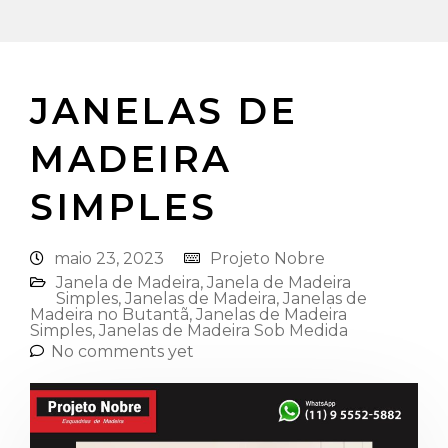
JANELAS DE
MADEIRA
SIMPLES
maio 23, 2023
Projeto Nobre
Janela de Madeira
,
Janela de Madeira
Simples
,
Janelas de Madeira
,
Janelas de
Madeira no Butantã
,
Janelas de Madeira
Simples
,
Janelas de Madeira Sob Medida
No comments yet