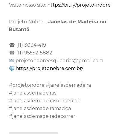
Visite nosso site:
https://bit.ly/projeto-nobre
Projeto Nobre –
Janelas de Madeira no
Butantã
☎ (11) 3034-4191
☎ (11) 95552-5882
projetonobreesquadrias@gmail.com
https://projetonobre.com.br/
⁠#projetonobre #janelasdemadeira
#janelasdemadeiras
#janelasdemadeirasobmedida
#janelasdemadeiramaciça
#janelasdemadeiradecorrer