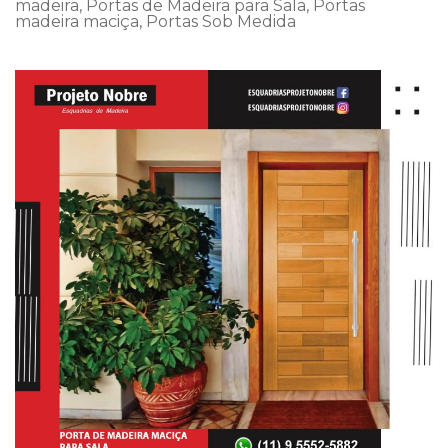
madeira
,
Portas de Madeira para Sala
,
Portas
madeira maciça
,
Portas Sob Medida