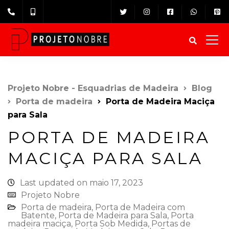
Projeto Nobre - Esquadrias de Madeira
Blog
Porta de madeira
Porta de Madeira Maciça
para Sala
PORTA DE MADEIRA
MACIÇA PARA SALA
Last updated on maio 17, 2023
Projeto Nobre
Porta de madeira
,
Porta de Madeira com
Batente
,
Porta de Madeira para Sala
,
Porta
madeira maciça
,
Porta Sob Medida
,
Portas de