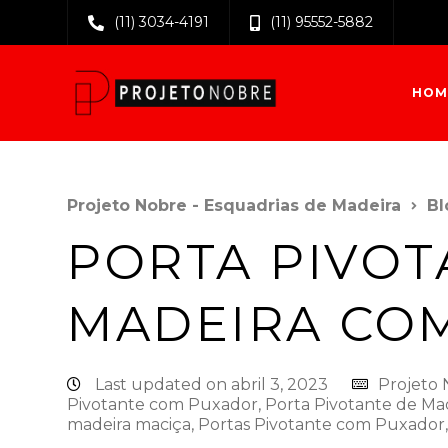
(11) 3034-4191
(11) 95552-5882
HOM
Projeto Nobre - Esquadrias de Madeira
Bl
PORTA PIVOT
MADEIRA CO
Last updated on abril 3, 2023
Projeto
Pivotante com Puxador
,
Porta Pivotante de Ma
madeira maciça
,
Portas Pivotante com Puxador