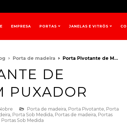
E
EMPRESA
PORTAS
JANELAS E VITRÔS
CO
og
Porta de madeira
Porta Pivotante de Madeira com Puxador
ANTE DE
M PUXADOR
 Nobre
Porta de madeira
,
Porta Pivotante
,
Porta
deira
,
Porta Sob Medida
,
Portas de madeira
,
Portas
,
Portas Sob Medida