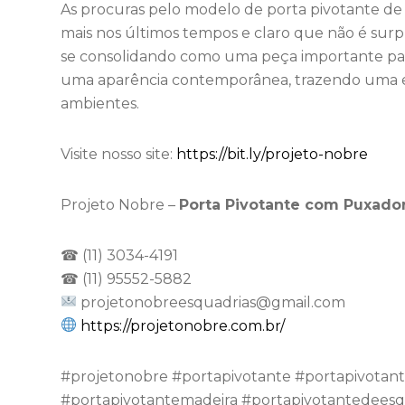
As procuras pelo modelo de porta pivotante d
mais nos últimos tempos e claro que não é surp
se consolidando como uma peça importante para
uma aparência contemporânea, trazendo uma est
ambientes.
Visite nosso site:
https://bit.ly/projeto-nobre
Projeto Nobre –
Porta Pivotante com Puxado
☎ (11) 3034-4191
☎ (11) 95552-5882
projetonobreesquadrias@gmail.com
https://projetonobre.com.br/
⁠#projetonobre #portapivotante #portapivotan
#portapivotantemadeira #portapivotantedeesq