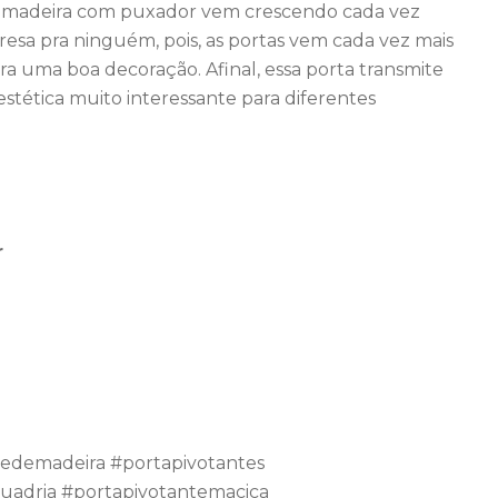
e madeira com puxador vem crescendo cada vez
resa pra ninguém, pois, as portas vem cada vez mais
 uma boa decoração. Afinal, essa porta transmite
ética muito interessante para diferentes
r
tedemadeira #portapivotantes
uadria #portapivotantemacica