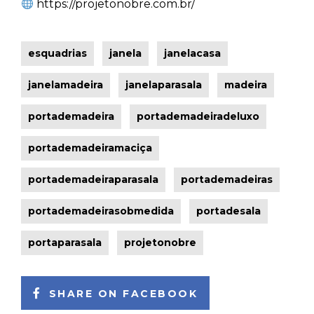
https://projetonobre.com.br/
esquadrias
janela
janelacasa
janelamadeira
janelaparasala
madeira
portademadeira
portademadeiradeluxo
portademadeiramaciça
portademadeiraparasala
portademadeiras
portademadeirasobmedida
portadesala
portaparasala
projetonobre
SHARE ON FACEBOOK